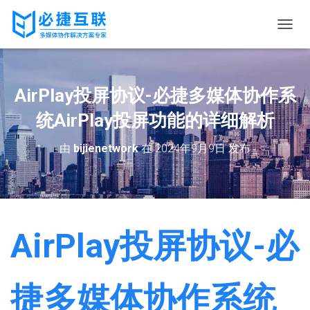
切
换
导
航
AirPlay投屏协议-必捷多媒体协作系
统AirPlay投屏功能的详细解析
由
bijienetwork
在
2024年9月9日
发布
AirPlay投屏协议-必
捷多媒体协作系统