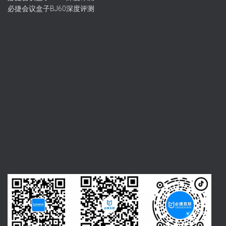
必捷会议盒子BJ60深度评测