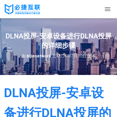
切
换
导
航
DLNA投屏-安卓设备进行DLNA投屏
的详细步骤
由
bijienetwork
在
2024年7月30日
发布
DLNA投屏-安卓设
备进行DLNA投屏的