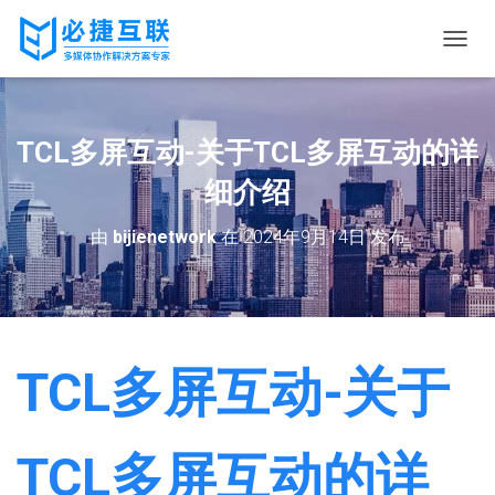
切
换
导
航
TCL多屏互动-关于TCL多屏互动的详
细介绍
由
bijienetwork
在
2024年9月14日
发布
TCL多屏互动-关于
TCL多屏互动的详