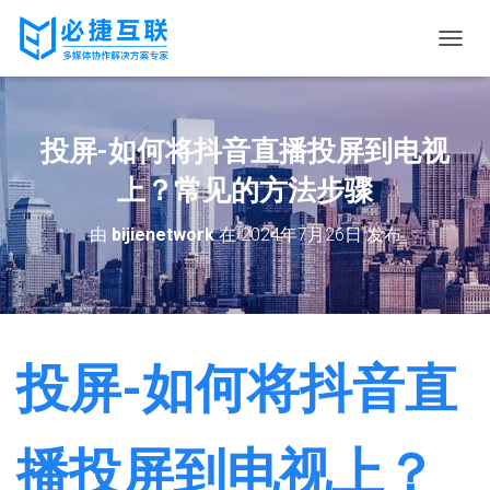
切
换
导
航
投屏-如何将抖音直播投屏到电视
上？常见的方法步骤
由
bijienetwork
在
2024年7月26日
发布
投屏-如何将抖音直
播投屏到电视上？