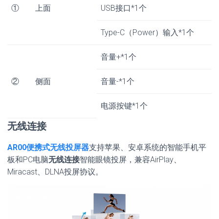
①
上面
USB接口*1个
Type-C（Power）输入*1个
音量+*1个
②
侧面
音量-*1个
电源按键*1个
无线连接
AR00便携式无线投屏器
支持苹果、安卓系统的智能手机平
板和PC电脑
无线连接
智能眼镜投屏，兼容AirPlay、
Miracast、DLNA投屏协议。