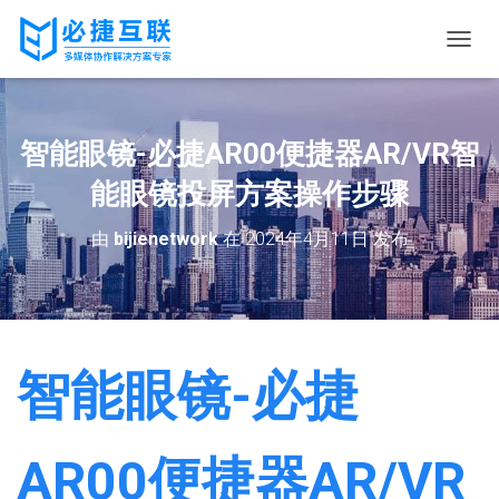
切
换
导
航
智能眼镜-必捷AR00便捷器AR/VR智
能眼镜投屏方案操作步骤
由
bijienetwork
在
2024年4月11日
发布
智能眼镜-必捷
AR00便捷器AR/VR