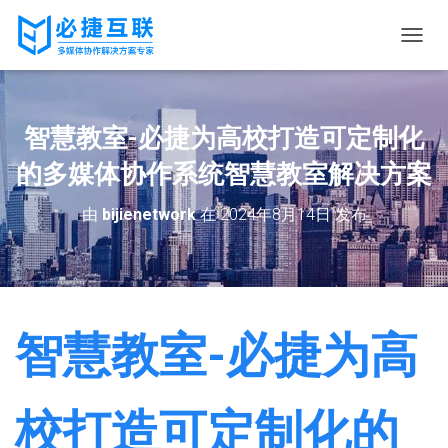
切
换
导
航
智慧教室-必捷为高校打造可定制化
的多媒体协作系统智慧教室解决方案
由
bijienetwork
在
2024年8月14日
发布
智慧教室-必捷为高
校打造可定制化的