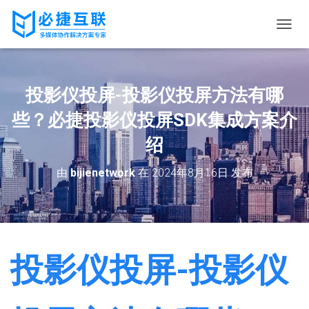
切
换
导
航
投影仪投屏-投影仪投屏方法有哪
些？必捷投影仪投屏SDK集成方案介
绍
由
bijienetwork
在
2024年8月16日
发布
投影仪投屏-投影仪