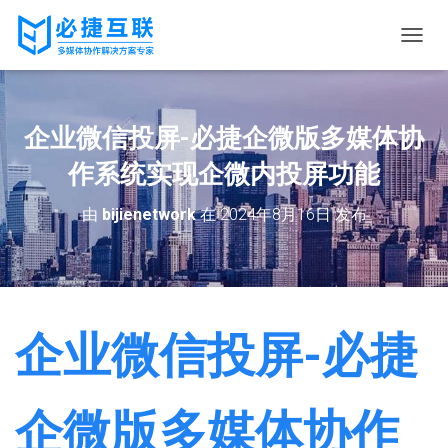
切
换
导
航
企业微信投屏-必捷企微版多媒体协
作系统实现企微内投屏功能
由
bijienetwork
在
2024年8月16日
发布
企业微信投屏-必捷
企微版多媒体协作