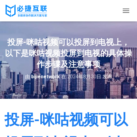
切
换
导
航
投屏-咪咕视频可以投屏到电视上，
以下是咪咕视频投屏到电视的具体操
作步骤及注意事项
由
bijienetwork
在
2024年8月30日
发布
投屏-咪咕视频可以