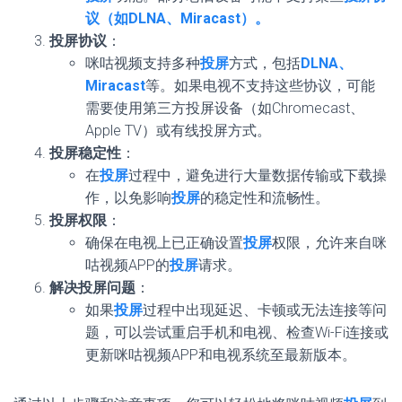
议（如DLNA、Miracast）。
投屏协议
：
咪咕视频支持多种
投屏
方式，包括
DLNA、
Miracast
等。如果电视不支持这些协议，可能
需要使用第三方投屏设备（如Chromecast、
Apple TV）或有线投屏方式。
投屏稳定性
：
在
投屏
过程中，避免进行大量数据传输或下载操
作，以免影响
投屏
的稳定性和流畅性。
投屏权限
：
确保在电视上已正确设置
投屏
权限，允许来自咪
咕视频APP的
投屏
请求。
解决投屏问题
：
如果
投屏
过程中出现延迟、卡顿或无法连接等问
题，可以尝试重启手机和电视、检查Wi-Fi连接或
更新咪咕视频APP和电视系统至最新版本。