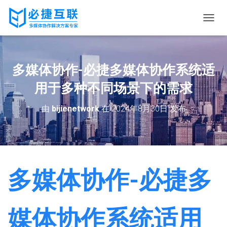
切
换
导
航
多媒体协作-必捷多媒体协作系统适
用于多种不同场景下的需求
由
bijienetwork
在
2024年8月30日
发布
多媒体协作-必捷多
媒体协作系统适用