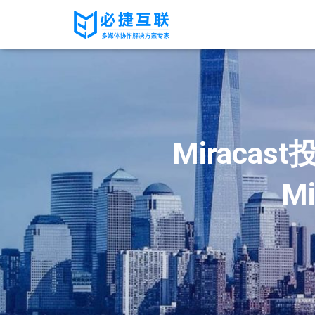
Mirac
M