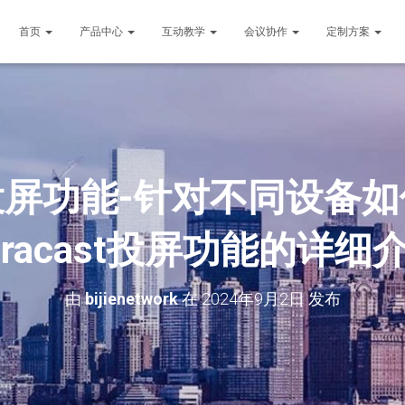
首页
产品中心
互动教学
会议协作
定制方案
ast投屏功能-针对不同设备
iracast投屏功能的详细
由
bijienetwork
在
2024年9月2日
发布