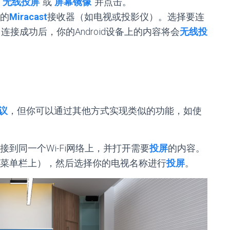
“
无线投屏
”或“
屏幕镜像
”并点击。
的
Miracast
接收器（如电视或投影仪）。选择要连
接成功后，你的Android设备上的内容将会
无线投
协议
，但你可以通过其他方式实现类似的功能，如使
。
接到同一个Wi-Fi网络上，并打开需要
投屏
的内容。
菜单栏上），然后选择你的电视名称进行
投屏
。