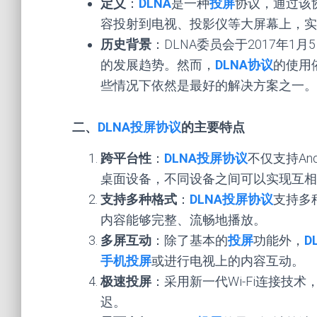
定义
：
DLNA
是一种
投屏
协议，通过该
容投射到电视、投影仪等大屏幕上，实
历史背景
：DLNA委员会于2017年
的发展趋势。然而，
DLNA协议
的使用
些情况下依然是最好的解决方案之一。
二、
DLNA投屏协议
的主要特点
跨平台性
：
DLNA投屏协议
不仅支持And
桌面设备，不同设备之间可以实现互相
支持多种格式
：
DLNA投屏协议
支持多
内容能够完整、流畅地播放。
多屏互动
：除了基本的
投屏
功能外，
D
手机投屏
或进行电视上的内容互动。
极速投屏
：采用新一代Wi-Fi连接技术
迟。