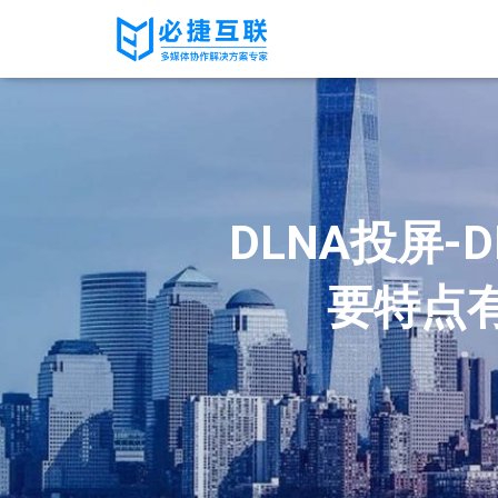
DLNA投屏-
要特点