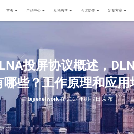
首页
产品中心
互动教学
会议协作
定制方案
DLNA投屏协议概述，D
有哪些？工作原理和应用
由
bijienetwork
在
2024年8月9日
发布