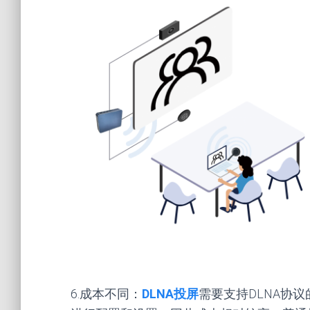
6.成本不同：
DLNA投屏
需要支持DLNA协