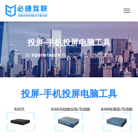
切
换
导
航
投屏-手机投屏电脑工具
由
bijienetwork
在
2023年8月25日
发布
投屏-手机投屏电脑工具