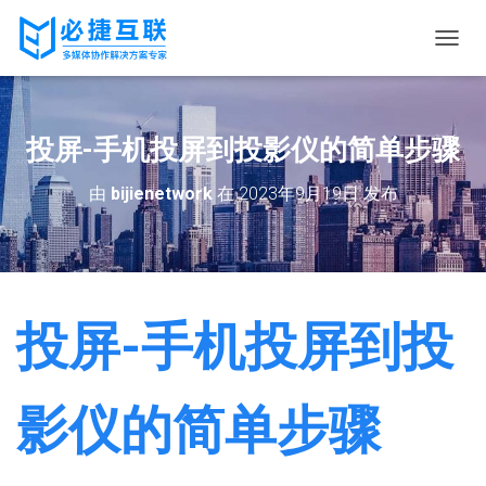
切
换
导
航
投屏-手机投屏到投影仪的简单步骤
由
bijienetwork
在
2023年9月19日
发布
投屏-手机投屏到投
影仪的简单步骤