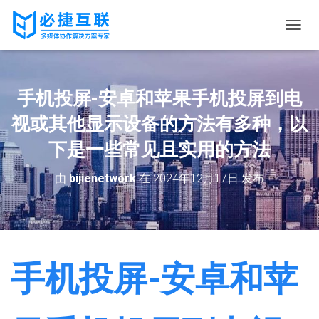
切
换
导
航
手机投屏-安卓和苹果手机投屏到电
视或其他显示设备的方法有多种，以
下是一些常见且实用的方法
由
bijienetwork
在
2024年12月17日
发布
手机投屏-安卓和苹