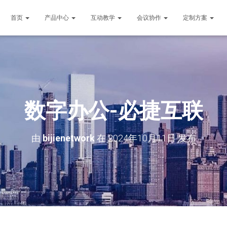
首页
产品中心
互动教学
会议协作
定制方案
数字办公-必捷互联
由
bijienetwork
在
2024年10月11日
发布