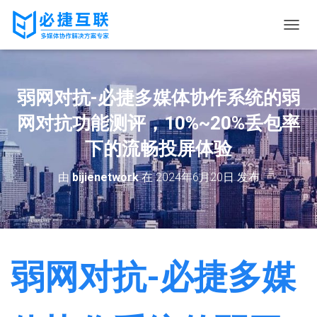
切
换
导
航
弱网对抗-必捷多媒体协作系统的弱
网对抗功能测评，10%~20%丢包率
下的流畅投屏体验
由
bijienetwork
在
2024年6月20日
发布
弱网对抗-必捷多媒