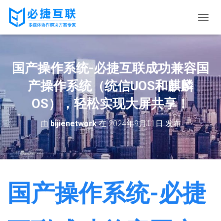
切
换
导
航
国产操作系统-必捷互联成功兼容国
产操作系统（统信UOS和麒麟
OS），轻松实现大屏共享！
由
bijienetwork
在
2024年9月11日
发布
国产操作系统-必捷