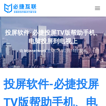
切
换
导
航
投屏软件-必捷投屏TV版帮助手机、
电脑投屏到电视上
由
bijienetwork
在
2025年2月14日
发布
投屏软件-必捷投屏
TV版帮助手机、电