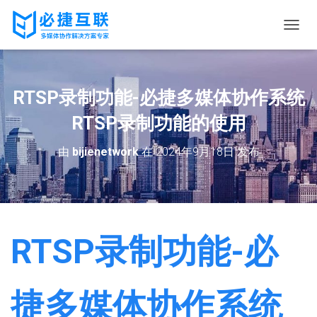
切
换
导
航
RTSP录制功能-必捷多媒体协作系统
RTSP录制功能的使用
由
bijienetwork
在
2024年9月18日
发布
RTSP录制功能-必
捷多媒体协作系统