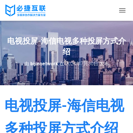
切
换
导
航
电视投屏-海信电视多种投屏方式介
绍
由
bijienetwork
在
2024年7月30日
发布
电视投屏-海信电视
多种投屏方式介绍