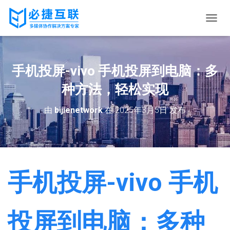
切
换
导
航
手机投屏-vivo 手机投屏到电脑：多
种方法，轻松实现
由
bijienetwork
在
2025年3月5日
发布
手机投屏-vivo 手机
投屏到电脑：多种