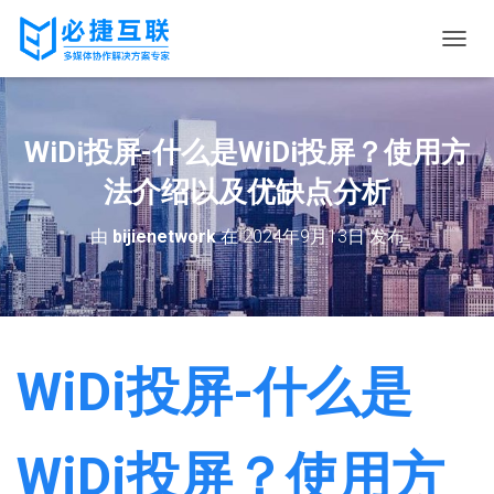
切
换
导
航
WiDi投屏-什么是WiDi投屏？使用方
法介绍以及优缺点分析
由
bijienetwork
在
2024年9月13日
发布
WiDi投屏-什么是
WiDi投屏？使用方