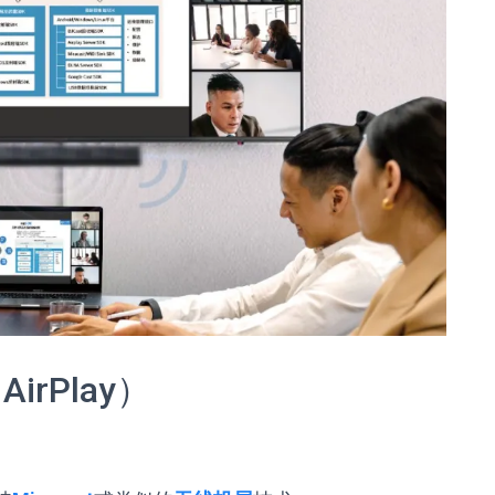
irPlay）