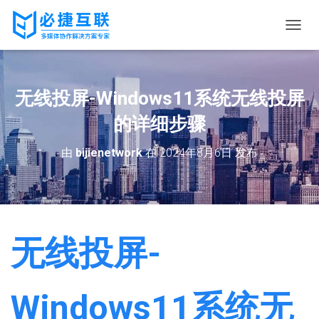
切
换
导
航
无线投屏-Windows11系统无线投屏
的详细步骤
由
bijienetwork
在
2024年8月6日
发布
无线投屏-
Windows11系统无