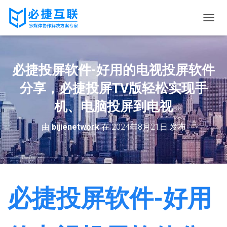
切
换
导
航
必捷投屏软件-好用的电视投屏软件
分享，必捷投屏TV版轻松实现手
机、电脑投屏到电视
由
bijienetwork
在
2024年8月21日
发布
必捷投屏软件-好用