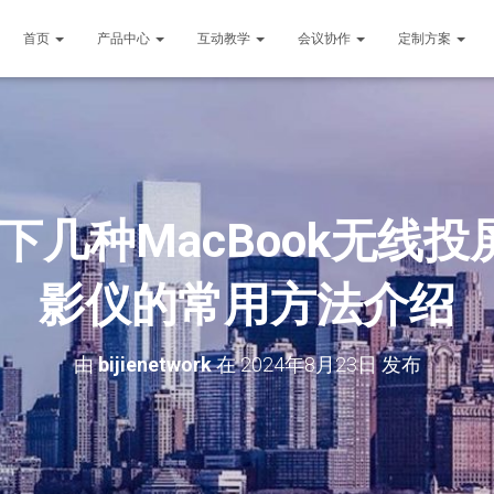
首页
产品中心
互动教学
会议协作
定制方案
下几种MacBook无线
影仪的常用方法介绍
由
bijienetwork
在
2024年8月23日
发布