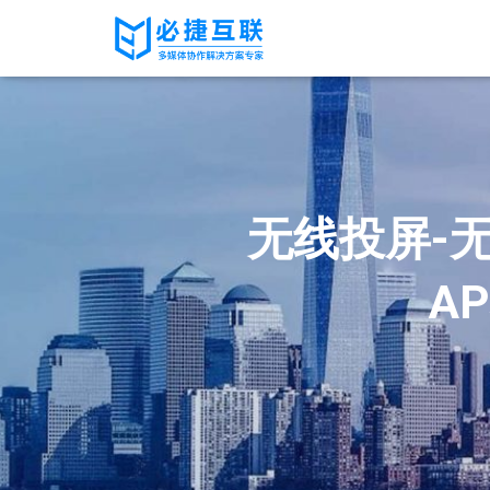
无线投屏-
A