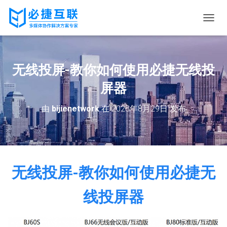
切
换
导
航
无线投屏-教你如何使用必捷无线投
屏器
由
bijienetwork
在
2023年8月29日
发布
无线投屏-教你如何使用必捷无
线投屏器