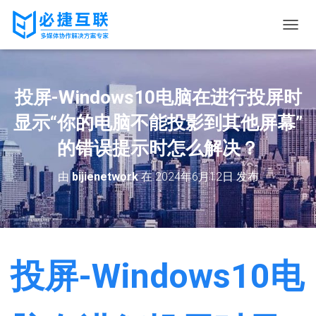
切
换
导
航
投屏-Windows10电脑在进行投屏时
显示“你的电脑不能投影到其他屏幕”
的错误提示时怎么解决？
由
bijienetwork
在
2024年6月12日
发布
投屏-Windows10电